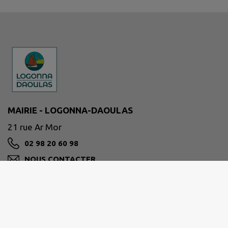
MAIRIE - LOGONNA-DAOULAS
21 rue Ar Mor
02 98 20 60 98
NOUS CONTACTER
M'Y RENDRE
www.logonna-daoulas.bzh