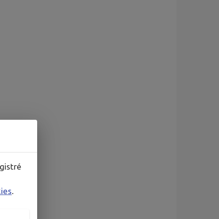
gistré
kies
.