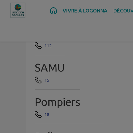
Contenu
Menu
Recherche
Pied de page
VIVRE À LOGONNA
DÉCOUV
Numéro d'appels d'
112
SAMU
15
Pompiers
18