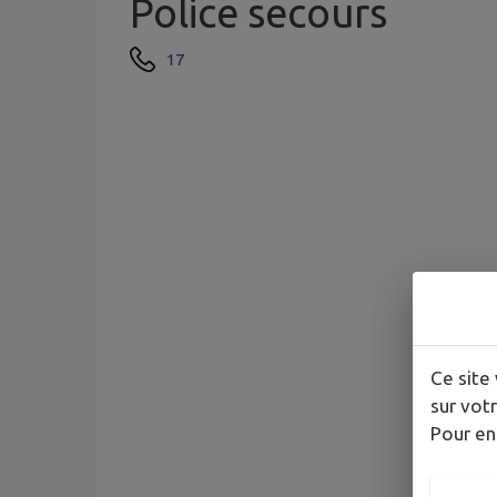
Police secours
17
Ce site 
sur votr
Pour en