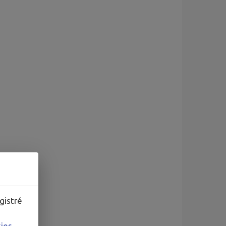
gistré
kies
.