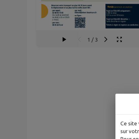
1
/
3
Ce site 
sur votr
Pour en