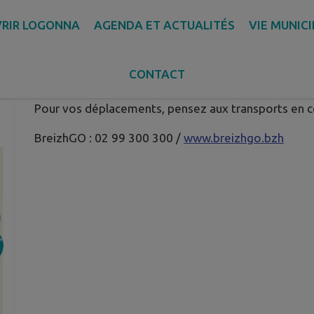
RIR LOGONNA
AGENDA ET ACTUALITÉS
VIE MUNIC
MOBILITÉS PENDANT L'ÉTÉ
Publié le mardi 07 juillet 2026 - Logonna-Daoulas
CONTACT
Pour vos déplacements, pensez aux transports en
BreizhGO : 02 99 300 300 /
www.breizhgo.bzh