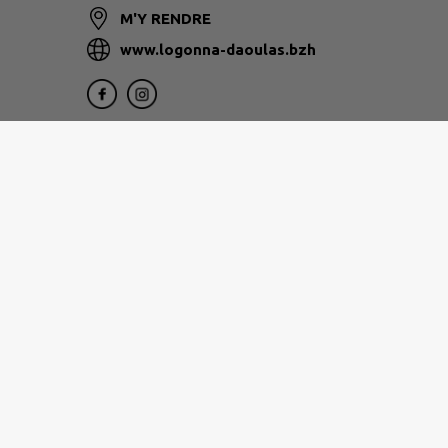
M'Y RENDRE
www.logonna-daoulas.bzh